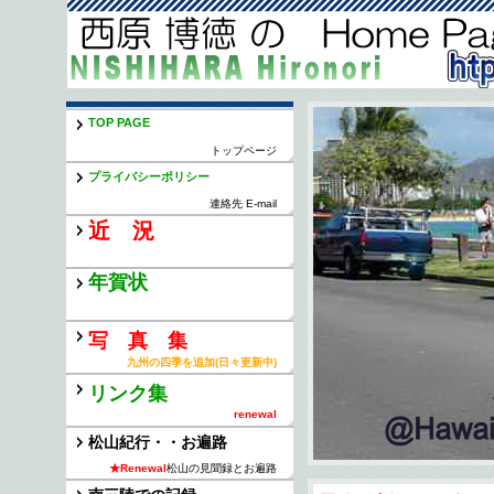
TOP PAGE
トップページ
プライバシーポリシー
連絡先 E-mail
近 況
年賀状
写 真 集
九州の四季を追加(日々更新中)
リンク集
renewal
松山紀行・・お遍路
★Renewal
松山の見聞録とお遍路