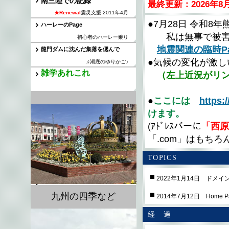
南三陸での記録
最終更新：2026年8月
★Renewal
震災支援 2011年4月
●7月28日 令和8
ハーレーのPage
私は無事で被害
初心者のハーレー乗り
地震関連の臨時P
龍門ダムに沈んだ集落を偲んで
●気候の変化が激し
♫湖底のゆりかご♪
雑学あれこれ
（左上近況がリン
●
ここには
https
けます。
(ｱﾄﾞﾚｽバーに
「西原
「.com」はもちろ
TOPICS
2022年1月14日 ドメイン
九州の四季など
2014年7月12日 Home
経 過