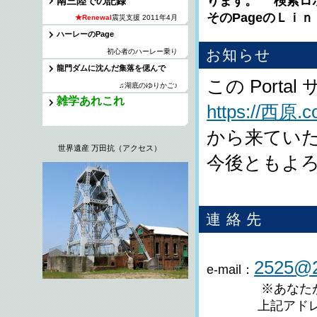
ります。 検索ロ
南三陸での記録
そのPageのＬｉ
★Renewal
震災支援 2011年4月
ハーレーのPage
お知らせ
初心者のハーレー乗り
龍門ダムに沈んだ集落を偲んで
この Porta
♫湖底のゆりかご♪
雑学あれこれ
https://西原.c
から来てい
世界遺産 万田抗（アクセス）
今後ともよ
連 絡 先
2525@2
e-mail：
※あなたが誰で
上記アドレスは