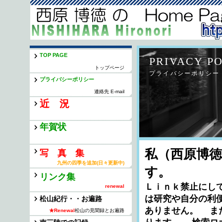
TOP PAGE
PRIVACY P
トップページ
プライバシーポリシー
プライバシーポリシー
連絡先 E-mail
近 況
年賀状
私（西原博徳
写 真 集
九州の四季を追加(日々更新中)
す。
リンク集
Ｌｉｎｋ禁止にして
renewal
は研究や自分の利
松山紀行・・お遍路
ありません。 ま
★Renewal
松山の見聞録とお遍路