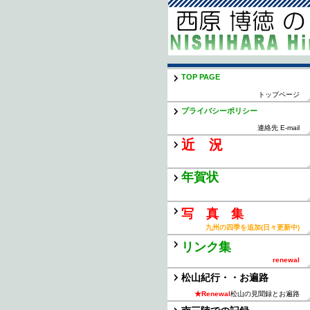
TOP PAGE
トップページ
プライバシーポリシー
連絡先 E-mail
近 況
年賀状
写 真 集
九州の四季を追加(日々更新中)
リンク集
renewal
松山紀行・・お遍路
★Renewal
松山の見聞録とお遍路