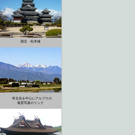
国宝 松本城
常念岳を中心にアルプスの
風景写真のリンク