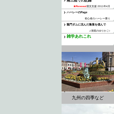
南三陸での記録
★Renewal
震災支援 2011年4月
ハーレーのPage
初心者のハーレー乗り
龍門ダムに沈んだ集落を偲んで
♫湖底のゆりかご♪
雑学あれこれ
九州の四季など