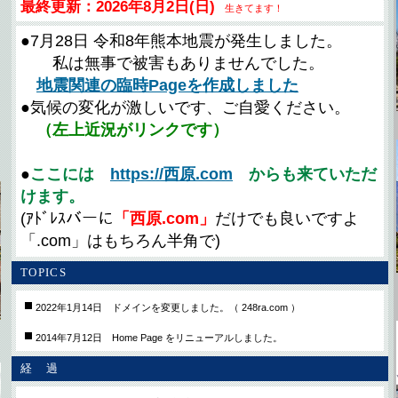
最終更新：2026年8月2日(日)
生きてます！
●7月28日 令和8年熊本地震が発生しました。
私は無事で被害もありませんでした。
地震関連の臨時Pageを作成しました
●気候の変化が激しいです、ご自愛ください。
（左上近況がリンクです）
●
ここには
https://西原.com
からも来ていただ
けます。
(ｱﾄﾞﾚｽバーに
「西原.com」
だけでも良いですよ
「.com」はもちろん半角で)
TOPICS
2022年1月14日 ドメインを変更しました。（ 248ra.com ）
2014年7月12日 Home Page をリニューアルしました。
経 過